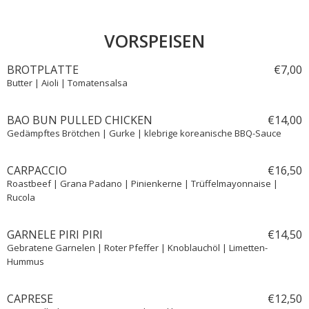
VORSPEISEN
BROTPLATTE
€
7,
00
Butter | Aioli | Tomatensalsa
BAO BUN PULLED CHICKEN
€
14,
00
Gedämpftes Brötchen | Gurke | klebrige koreanische BBQ-Sauce
CARPACCIO
€
16,
50
Roastbeef | Grana Padano | Pinienkerne | Trüffelmayonnaise |
Rucola
GARNELE PIRI PIRI
€
14,
50
Gebratene Garnelen | Roter Pfeffer | Knoblauchöl | Limetten-
Hummus
CAPRESE
€
12,
50