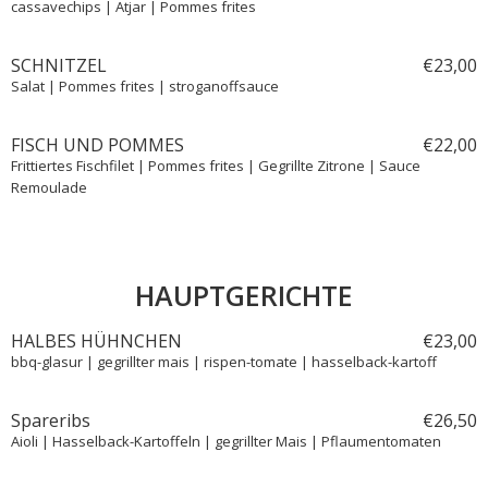
cassavechips | Atjar | Pommes frites
SCHNITZEL
€
23,
00
Salat | Pommes frites | stroganoffsauce
FISCH UND POMMES
€
22,
00
Frittiertes Fischfilet | Pommes frites | Gegrillte Zitrone | Sauce
Remoulade
HAUPTGERICHTE
HALBES HÜHNCHEN
€
23,
00
bbq-glasur | gegrillter mais | rispen-tomate | hasselback-kartoff
Spareribs
€
26,
50
Aioli | Hasselback-Kartoffeln | gegrillter Mais | Pflaumentomaten