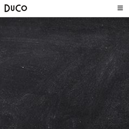
Dutch
English
German
Über DuCo Callantsoog
Hotel
Lunchkarte
Dinnerkarte
Kinderkarte