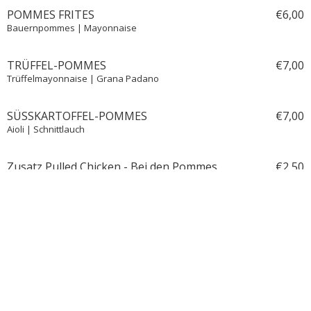
POMMES FRITES
€
6,
00
Bauernpommes | Mayonnaise
TRÜFFEL-POMMES
€
7,
00
Trüffelmayonnaise | Grana Padano
SÜSSKARTOFFEL-POMMES
€
7,
00
Aioli | Schnittlauch
Zusatz Pulled Chicken - Bei den Pommes
€
2,
50
SAISONALES SALAT
€
5,
00
Salat | Saisonale Zutaten
DESSERTS