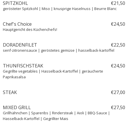
SPITZKOHL
€
21,
50
gerösteter Spitzkohl | Miso | knusprige Haselnuss | Beurre Blanc
Chef's Choice
€
24,
50
Hauptgericht des Küchenchefs!
DORADENFILET
€
22,
50
senf-zitronensauce | geröstetes gemüse | hasselback-kartoffel
THUNFISCHSTEAK
€
24,
50
Gegrillte vegetables | Hasselback-Kartoffel | geräucherte
Paprikasalsa
STEAK
€
27,
00
MIXED GRILL
€
27,
50
Grillhähnchen | Spareribs | Rindersteak | Aioli | BBQ-Sauce |
Hasselback-Kartoffel | Gegrillter Mais