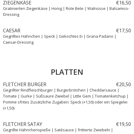
ZIEGENKÄSE
€
16,
50
Gratinierten Ziegenkäse | Honig | Rote Bete | Walnüsse | Balsamico-
Dressing
CAESAR
€
17,
50
Gegrilltes Hähnchen | Speck | Gekochtes Ei | Grana Padano |
Caesar-Dressing
PLATTEN
FLETCHER BURGER
€
20,
50
Gegrillter Rindfleischburger | Burgerbrötchen | Cheddarsauce |
Tomate | Gurke | Süßsaure Zwiebel | Little Gem | Tomatenketchup |
Pomme sfrites Zusätzliche Zugaben: Speck (+1,50) oder ein Spiegelei
(+1,50)
FLETCHER SATAY
€
19,
50
Gegrillte Hähnchenspieße | Satésauce | frittierte Zwiebeln |