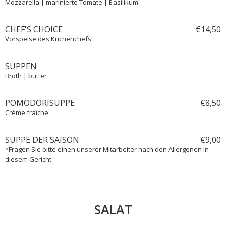
Mozzarella | marinierte Tomate | Basilikum
CHEF'S CHOICE
€
14,
50
Vorspeise des Küchenchefs!
SUPPEN
Broth | butter
POMODORISUPPE
€
8,
50
Crème fraîche
SUPPE DER SAISON
€
9,
00
*Fragen Sie bitte einen unserer Mitarbeiter nach den Allergenen in
diesem Gericht
SALAT