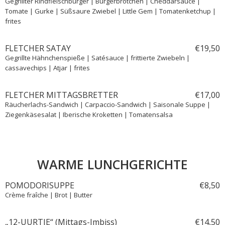
Gegrillter Rindfleischburger | Burgerbrötchen | Cheddarsauce |
Tomate | Gurke | Süßsaure Zwiebel | Little Gem | Tomatenketchup |
frites
FLETCHER SATAY
€
19,
50
Gegrillte Hähnchenspieße | Satésauce | frittierte Zwiebeln |
cassavechips | Atjar | frites
FLETCHER MITTAGSBRETTER
€
17,
00
Räucherlachs-Sandwich | Carpaccio-Sandwich | Saisonale Suppe |
Ziegenkäsesalat | Iberische Kroketten | Tomatensalsa
WARME LUNCHGERICHTE
POMODORISUPPE
€
8,
50
Crème fraîche | Brot | Butter
„12-UURTJE“ (Mittags-Imbiss)
€
14,
50