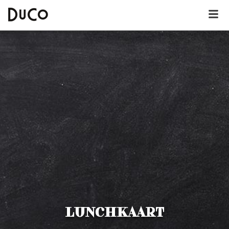
Dutch
English
German
Über DuCo Callantsoog
Hotel
Lunchkarte
Dinnerkarte
LUNCHKAART
Kinderkarte