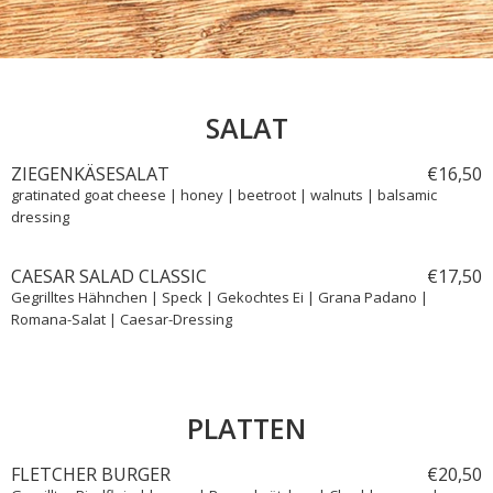
SALAT
ZIEGENKÄSESALAT
€
16,
50
gratinated goat cheese | honey | beetroot | walnuts | balsamic
dressing
CAESAR SALAD CLASSIC
€
17,
50
Gegrilltes Hähnchen | Speck | Gekochtes Ei | Grana Padano |
Romana-Salat | Caesar-Dressing
PLATTEN
FLETCHER BURGER
€
20,
50