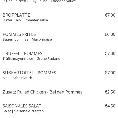
Pulled Chicken | BBQ-Sauce | Cheddar-Sauce
BROTPLATTE
€
7,
00
Butter | aioli | tomatensalsa
POMMES FRITES
€
6,
00
Bauernpommes | Mayonnaise
TRUFFEL - POMMES
€
7,
00
Trüffelmayonnaise | Grano Padano
SUßKARTOFFEL - POMMES
€
7,
00
Aioli | Schnittlauch
Zusatz Pulled Chicken - Bei den Pommes
€
2,
50
SAISONALES SALAT
€
4,
50
Salat | Saisonale Zutaten