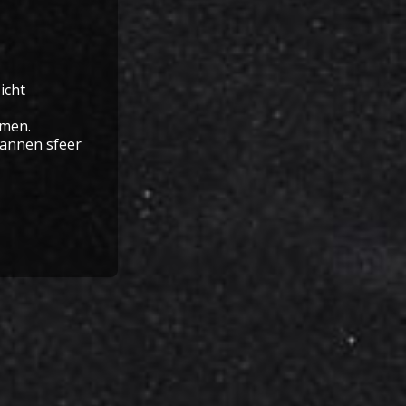
icht
omen.
pannen sfeer